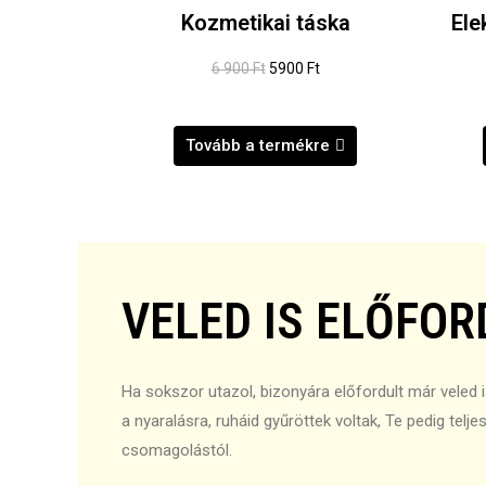
Kozmetikai táska
Ele
6 900 Ft
5900 Ft
Tovább a termékre
VELED IS ELŐFOR
Ha sokszor utazol, bizonyára előfordult már veled i
a nyaralásra, ruháid gyűröttek voltak, Te pedig telj
csomagolástól.