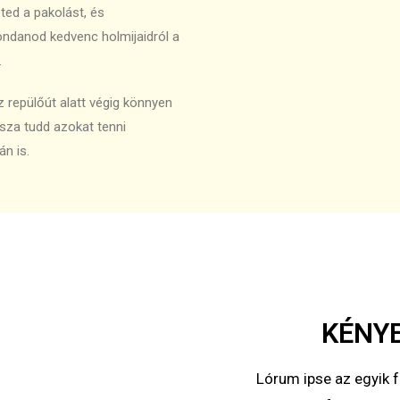
ted a pakolást, és
ondanod kedvenc holmijaidról a
.
 repülőút alatt végig könnyen
sza tudd azokat tenni
n is.
KÉNY
Lórum ipse az egyik f