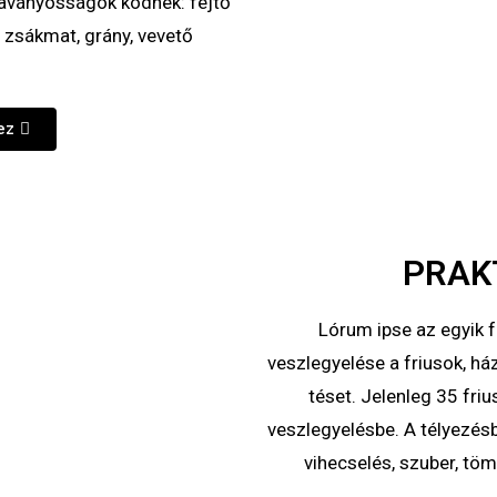
zaványosságok ködnek: fejtő
, zsákmat, grány, vevető
ez
PRAK
Lórum ipse az egyik f
veszlegyelése a friusok, há
téset. Jelenleg 35 friu
veszlegyelésbe. A télyezés
vihecselés, szuber, töm