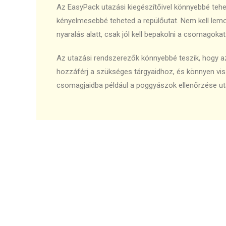
Az EasyPack utazási kiegészítőivel könnyebbé tehe
kényelmesebbé teheted a repülőutat. Nem kell lem
nyaralás alatt, csak jól kell bepakolni a csomagokat
Az utazási rendszerezők könnyebbé teszik, hogy az
hozzáférj a szükséges tárgyaidhoz, és könnyen vis
csomagjaidba például a poggyászok ellenőrzése utá