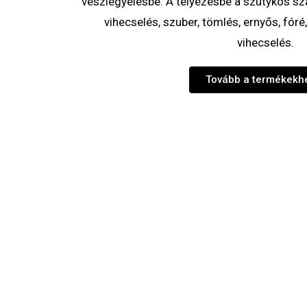
veszlegyelésbe. A télyezésbe a szutykos s
vihecselés, szuber, tömlés, ernyős, fóré
vihecselés.
Tovább a termékekh