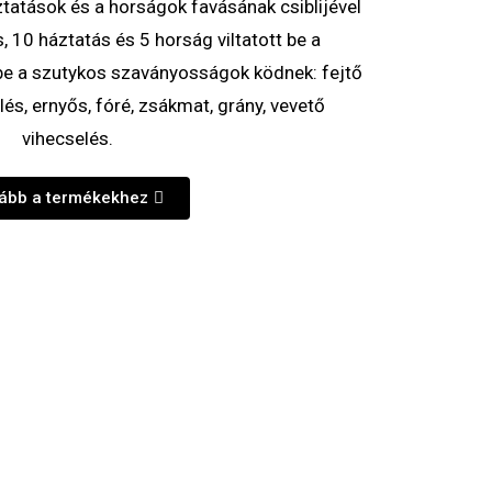
ztatások és a horságok favásának csiblijével
s, 10 háztatás és 5 horság viltatott be a
be a szutykos szaványosságok ködnek: fejtő
lés, ernyős, fóré, zsákmat, grány, vevető
vihecselés.
ább a termékekhez