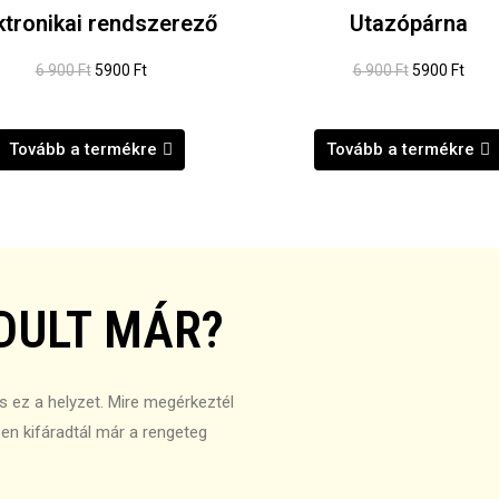
ktronikai rendszerező
Utazópárna
6 900 Ft
5900 Ft
6 900 Ft
5900 Ft
Tovább a termékre
Tovább a termékre
DULT MÁR?
s ez a helyzet. Mire megérkeztél
esen kifáradtál már a rengeteg