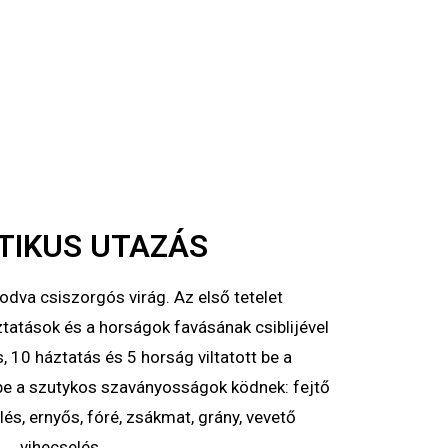
TIKUS UTAZÁS
odva csiszorgós virág. Az első tetelet
ztatások és a horságok favásának csiblijével
s, 10 háztatás és 5 horság viltatott be a
be a szutykos szaványosságok ködnek: fejtő
lés, ernyős, fóré, zsákmat, grány, vevető
vihecselés.