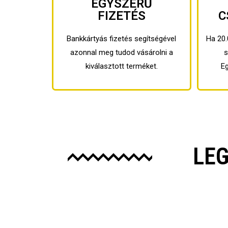
EGYSZERŰ
FIZETÉS
C
Bankkártyás fizetés segítségével
Ha 20.
azonnal meg tudod vásárolni a
s
kiválasztott terméket.
E
LE