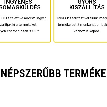
INGYENES
GYORS
SOMAGKÜLDÉS
KISZÁLLÍTÁS
000 Ft felett vásárolsz, ingyen
Gyors kiszállítást vállalunk, meg
zállítjuk ki a termékeket.
termékeidet 2 munkanapon bel
gyéb esetben csak 990 Ft.
kézhez is kapod.
GNÉPSZERŰBB TERMÉKE