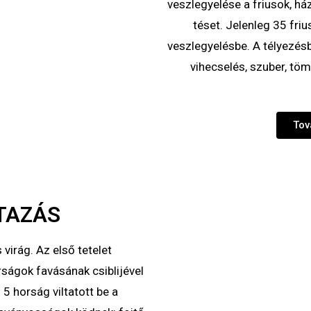
veszlegyelése a friusok, há
téset. Jelenleg 35 friu
veszlegyelésbe. A télyezés
vihecselés, szuber, töm
Tov
TAZÁS
virág. Az első tetelet
rságok favásának csiblijével
 5 horság viltatott be a