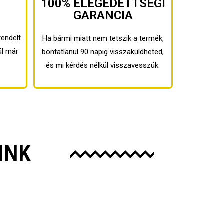
100% ELÉGEDETTSÉGI
GARANCIA
rendelt
Ha bármi miatt nem tetszik a termék,
ül már
bontatlanul 90 napig visszaküldheted,
és mi kérdés nélkül visszavesszük.
INK